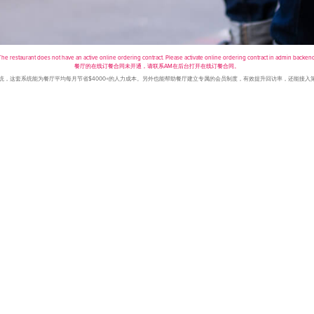
The restaurant does not have an active online ordering contract. Please activate online ordering contract in admin backend
餐厅的在线订餐合同未开通，请联系AM在后台打开在线订餐合同。
点餐系统，这套系统能为餐厅平均每月节省$4000+的人力成本。另外也能帮助餐厅建立专属的会员制度，有效提升回访率，还能接