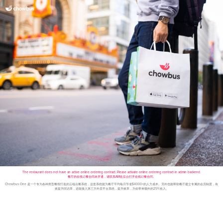
The restaurant does not have an active online ordering contract. Please activate online ordering contract in admin backend.
餐厅的在线订餐合同未开通，请联系AM在后台打开在线订餐合同。
Chowbus One 是一个专为各种类型餐馆打造的云端点餐系统，这套系统能为餐厅平均每月节省$4000+的人力成本。另外也能帮助餐厅建立专属的会员制度，有
效提升回访率，还能接入第三方外卖平台系统，提升效率，为你带来额外的25%收入。