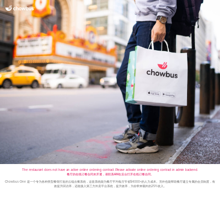
The restaurant does not have an active online ordering contract. Please activate online ordering contract in admin backend.
餐厅的在线订餐合同未开通，请联系AM在后台打开在线订餐合同。
Chowbus One 是一个专为各种类型餐馆打造的云端点餐系统，这套系统能为餐厅平均每月节省$4000+的人力成本。另外也能帮助餐厅建立专属的会员制度，有
效提升回访率，还能接入第三方外卖平台系统，提升效率，为你带来额外的25%收入。