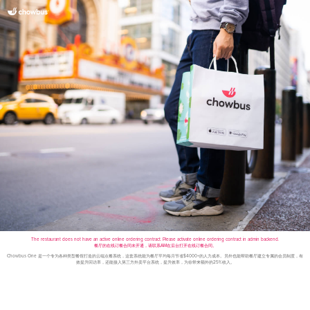
The restaurant does not have an active online ordering contract. Please activate online ordering contract in admin backend.
餐厅的在线订餐合同未开通，请联系AM在后台打开在线订餐合同。
Chowbus One 是一个专为各种类型餐馆打造的云端点餐系统，这套系统能为餐厅平均每月节省$4000+的人力成本。另外也能帮助餐厅建立专属的会员制度，有
效提升回访率，还能接入第三方外卖平台系统，提升效率，为你带来额外的25%收入。