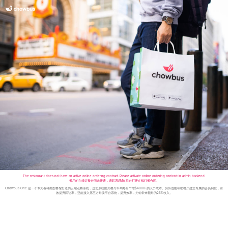
The restaurant does not have an active online ordering contract. Please activate online ordering contract in admin backend.
餐厅的在线订餐合同未开通，请联系AM在后台打开在线订餐合同。
Chowbus One 是一个专为各种类型餐馆打造的云端点餐系统，这套系统能为餐厅平均每月节省$4000+的人力成本。另外也能帮助餐厅建立专属的会员制度，有
效提升回访率，还能接入第三方外卖平台系统，提升效率，为你带来额外的25%收入。