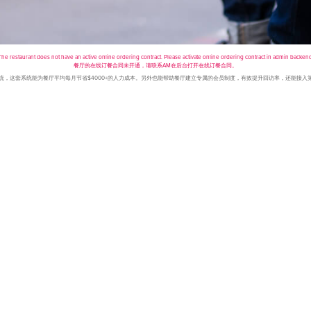
The restaurant does not have an active online ordering contract. Please activate online ordering contract in admin backend
餐厅的在线订餐合同未开通，请联系AM在后台打开在线订餐合同。
点餐系统，这套系统能为餐厅平均每月节省$4000+的人力成本。另外也能帮助餐厅建立专属的会员制度，有效提升回访率，还能接