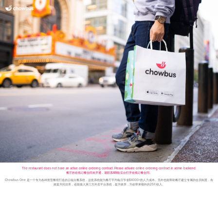
The restaurant does not have an active online ordering contract. Please activate online ordering contract in admin backend.
餐厅的在线订餐合同未开通，请联系AM在后台打开在线订餐合同。
Chowbus One 是一个专为各种类型餐馆打造的云端点餐系统，这套系统能为餐厅平均每月节省$4000+的人力成本。另外也能帮助餐厅建立专属的会员制度，有
效提升回访率，还能接入第三方外卖平台系统，提升效率，为你带来额外的25%收入。