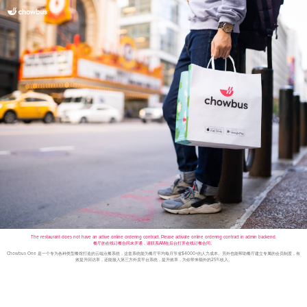
The restaurant does not have an active online ordering contract. Please activate online ordering contract in admin backend.
餐厅的在线订餐合同未开通，请联系AM在后台打开在线订餐合同。
Chowbus One 是一个专为各种类型餐馆打造的云端点餐系统，这套系统能为餐厅平均每月节省$4000+的人力成本。另外也能帮助餐厅建立专属的会员制度，有
效提升回访率，还能接入第三方外卖平台系统，提升效率，为你带来额外的25%收入。