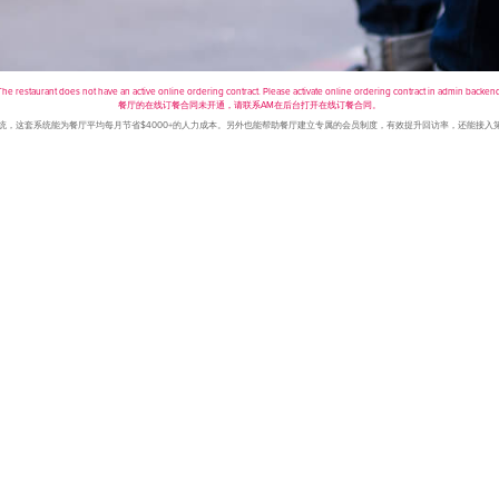
The restaurant does not have an active online ordering contract. Please activate online ordering contract in admin backend
餐厅的在线订餐合同未开通，请联系AM在后台打开在线订餐合同。
点餐系统，这套系统能为餐厅平均每月节省$4000+的人力成本。另外也能帮助餐厅建立专属的会员制度，有效提升回访率，还能接