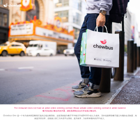
The restaurant does not have an active online ordering contract. Please activate online ordering contract in admin backend.
餐厅的在线订餐合同未开通，请联系AM在后台打开在线订餐合同。
Chowbus One 是一个专为各种类型餐馆打造的云端点餐系统，这套系统能为餐厅平均每月节省$4000+的人力成本。另外也能帮助餐厅建立专属的会员制度，有
效提升回访率，还能接入第三方外卖平台系统，提升效率，为你带来额外的25%收入。