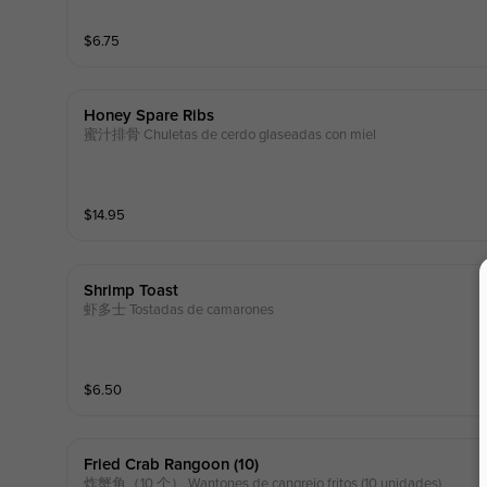
$
6.75
Honey Spare Ribs
蜜汁排骨 Chuletas de cerdo glaseadas con miel
$
14.95
Shrimp Toast
虾多士 Tostadas de camarones
$
6.50
Fried Crab Rangoon (10)
炸蟹角（10 个） Wantones de cangrejo fritos (10 unidades)