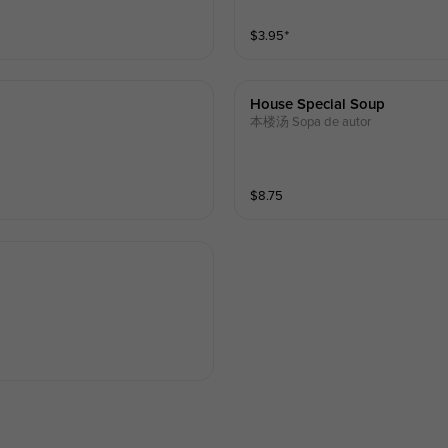
$
3.95
⁺
House Special Soup
本楼汤 Sopa de autor
$
8.75