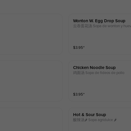
Wonton W. Egg Drop Soup
云吞蛋花汤 Sopa de wonton y hue
$
3.95
⁺
Chicken Noodle Soup
鸡面汤 Sopa de fideos de pollo
$
3.95
⁺
Hot & Sour Soup
酸辣汤🌶 Sopa agridulce 🌶