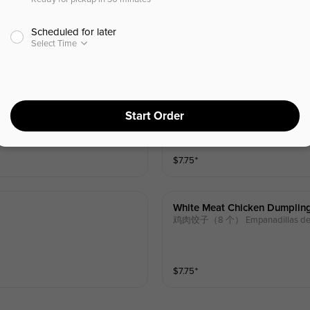
Scheduled for later
Select Time
$
6.50
Pork Dumpling (8)
猪肉饺子（8 个） Empanadillas de ce
Start Order
$
7.75
⁺
White Meat Chicken Dumpling
鸡肉饺子（8 个） Empanadillas de po
$
7.75
⁺