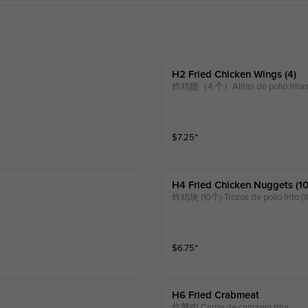
H2 Fried Chicken Wings (4)
炸鸡翅（4 个）Alitas de pollo fritas 
$
7.25
⁺
H4 Fried Chicken Nuggets (10
炸鸡块 (10个) Trozos de pollo frito (1
$
6.75
⁺
H6 Fried Crabmeat
炸蟹肉 Carne de cangrejo frita