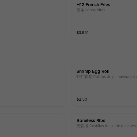
H12 French Fries
薯条 papas fritas
$
3.95
⁺
Shrimp Egg Roll
虾仁春卷 Rollitos de primavera de 
$
2.50
Boneless Ribs
无骨排 Costillas de cerdo deshues