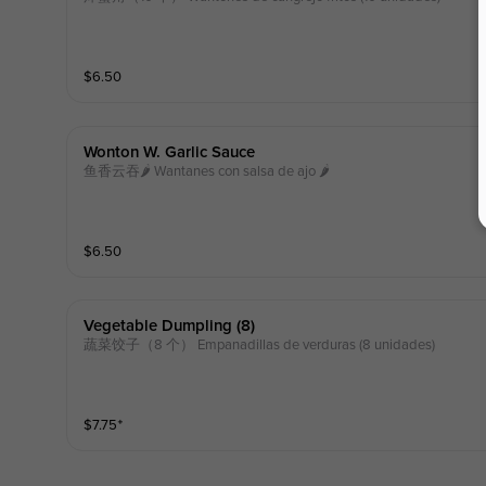
$
6.50
Wonton W. Garlic Sauce
鱼香云吞🌶 Wantanes con salsa de ajo 🌶
$
6.50
Vegetable Dumpling (8)
蔬菜饺子（8 个） Empanadillas de verduras (8 unidades)
$
7.75
⁺