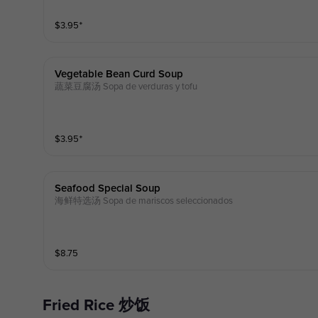
$
3.95
⁺
Vegetable Bean Curd Soup
蔬菜豆腐汤 Sopa de verduras y tofu
$
3.95
⁺
Seafood Special Soup
海鲜特选汤 Sopa de mariscos seleccionados
$
8.75
Fried Rice 炒饭