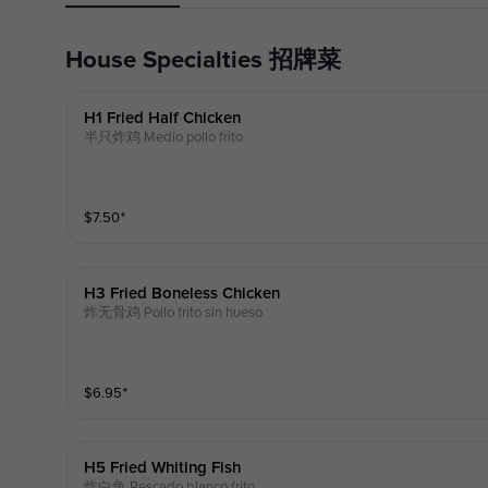
House Specialties 招牌菜
H1 Fried Half Chicken
半只炸鸡 Medio pollo frito
$
7.50
⁺
H3 Fried Boneless Chicken
炸无骨鸡 Pollo frito sin hueso
$
6.95
⁺
H5 Fried Whiting Fish
炸白鱼 Pescado blanco frito