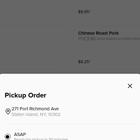
$
8.95
⁺
Chinese Roast Pork
中式叉烧Cerdo asado al estilo chin
$
8.25
⁺
Fried Wonton (10)
炸云吞（10 个） Wantones fritos (10
Pickup Order
271 Port Richmond Ave
$
6.50
Staten Island, NY, 10302
Sesame Wonton
ASAP
芝麻云吞 Wantones de sésamo
Ready for pickup in 30 minutes