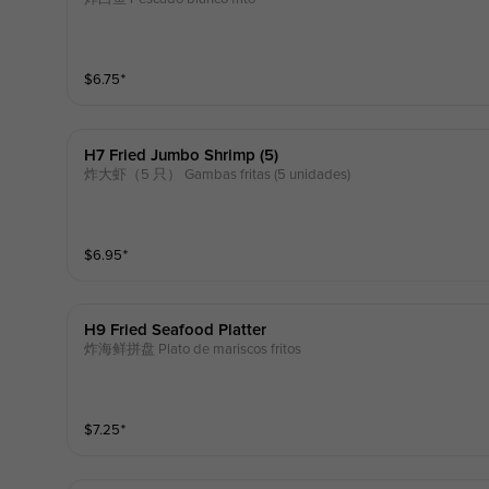
$
6.75
⁺
H7 Fried Jumbo Shrimp (5)
炸大虾（5 只） Gambas fritas (5 unidades)
$
6.95
⁺
H9 Fried Seafood Platter
炸海鲜拼盘 Plato de mariscos fritos
$
7.25
⁺