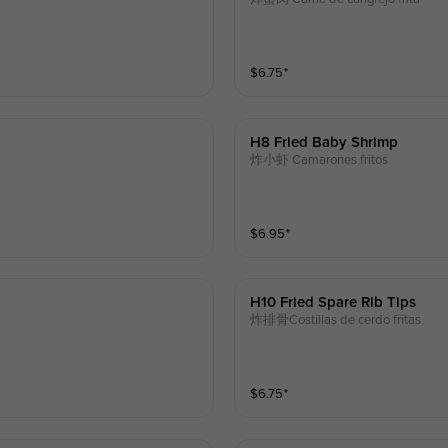
$
6.75
⁺
H8 Fried Baby Shrimp
炸小虾 Camarones fritos
$
6.95
⁺
H10 Fried Spare Rib Tips
炸排骨Costillas de cerdo fritas
$
6.75
⁺