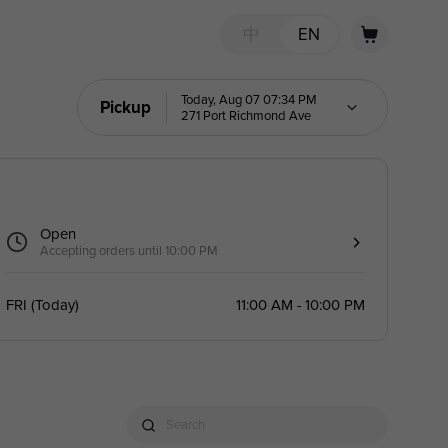
中
EN
Today, Aug 07 07:34 PM
Pickup
271 Port Richmond Ave
Open
Accepting orders until 10:00 PM
FRI
(
Today
)
11:00 AM - 10:00 PM
Search