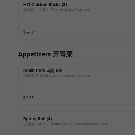
H11 Chicken Sticks (3)
炸鸡串（3 条） Tiras de pollo (3 piezas)
$
6.75
⁺
Appetizers 开胃菜
Roast Pork Egg Roll
猪肉春卷 Rollitos de primavera de cerdo
$
2.25
Spring Roll (4)
上海卷（4 个） Rollitos de primavera (4 unidades)