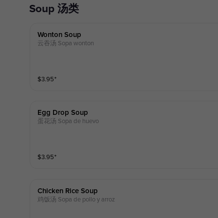
Soup 汤类
Wonton Soup
云吞汤 Sopa wonton
$
3.95
⁺
Egg Drop Soup
蛋花汤 Sopa de huevo
$
3.95
⁺
Chicken Rice Soup
鸡饭汤 Sopa de pollo y arroz