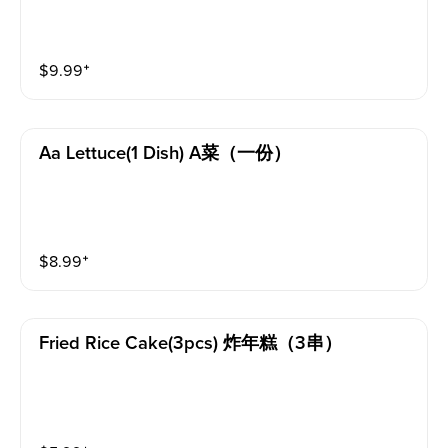
$
9.99
⁺
Aa Lettuce(1 Dish) A菜（一份）
$
8.99
⁺
Fried Rice Cake(3pcs) 炸年糕（3串）