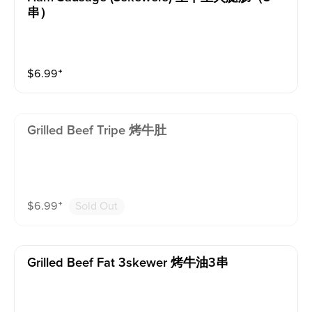
串）
$
6.99
⁺
Grilled Beef Tripe 烤牛肚
$
6.99
⁺
Sold Out
Grilled Beef Fat 3skewer 烤牛油3串