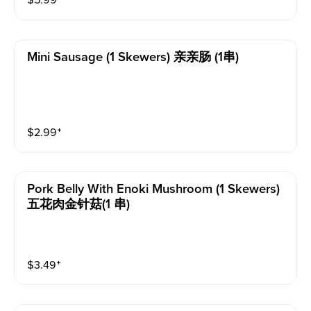
$
5.99
⁺
Mini Sausage (1 Skewers) 亲亲肠 (1串)
$
2.99
⁺
Pork Belly With Enoki Mushroom (1 Skewers)
五花肉金针菇(1 串)
$
3.49
⁺