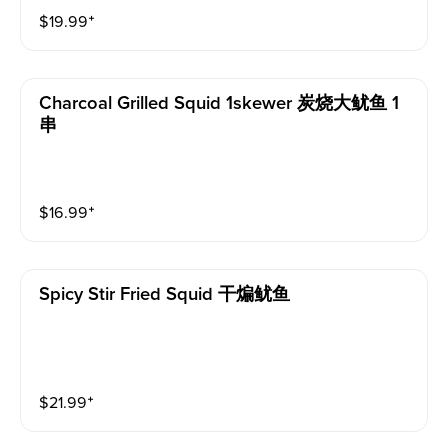
$
19.99
⁺
Charcoal Grilled Squid 1skewer 炭烧大鱿鱼 1
串
$
16.99
⁺
Spicy Stir Fried Squid 干煸鱿鱼
$
21.99
⁺