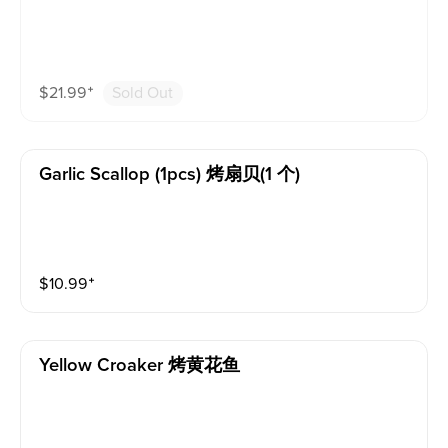
$
21.99
⁺
Sold Out
Garlic Scallop (1pcs) 烤扇贝(1 个)
$
10.99
⁺
Yellow Croaker 烤黄花鱼