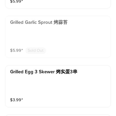
$
5.99
⁺
Grilled Garlic Sprout 烤蒜苔
$
5.99
⁺
Sold Out
Grilled Egg 3 Skewer 烤实蛋3串
$
3.99
⁺