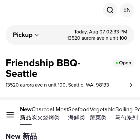
EN
Today, Aug 07 02:33 PM
Pickup
13520 aurora ave n unit 100
Friendship BBQ-
Open
Seattle
13520 aurora ave n unit 100, Seattle, WA, 98133
New
Charcoal Meat
Seafood
Vegetable
Boiling P
新品
炭火烧烤类
海鲜类
蔬菜类
马勺系列
New 新品