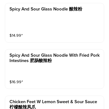
Spicy And Sour Glass Noodle 酸辣粉
$
14.99
⁺
Spicy And Sour Glass Noodle With Fried Pork
Intestines 肥肠酸辣粉
$
16.99
⁺
Chicken Feet W Lemon Sweet & Sour Sauce
柠檬酸辣凤爪