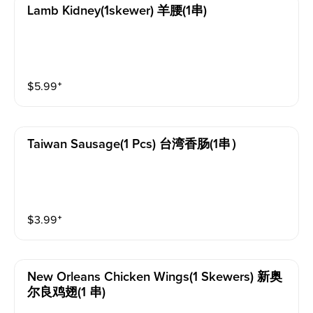
Lamb Kidney(1skewer) 羊腰(1串)
$
5.99
⁺
Taiwan Sausage(1 Pcs) 台湾香肠(1串）
$
3.99
⁺
New Orleans Chicken Wings(1 Skewers) 新奥
尔良鸡翅(1 串)