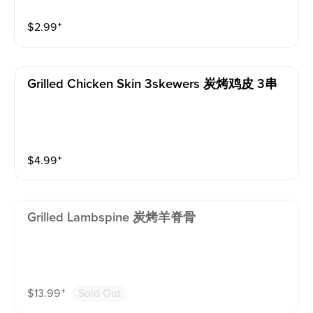
$
2.99
⁺
Grilled Chicken Skin 3skewers 炭烤鸡皮 3串
$
4.99
⁺
Grilled Lambspine 炭烤羊脊骨
$
13.99
⁺
Sold Out