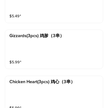
$
5.49
⁺
Gizzards(3pcs) 鸡胗（3串）
$
5.99
⁺
Chicken Heart(3pcs) 鸡心（3串）