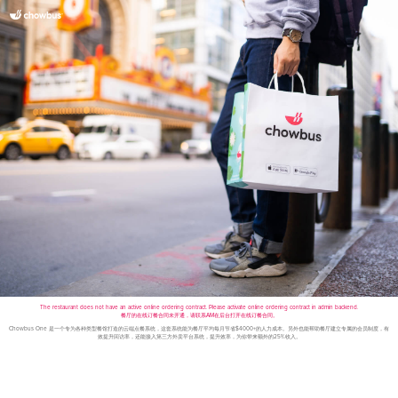
The restaurant does not have an active online ordering contract. Please activate online ordering contract in admin backend.
餐厅的在线订餐合同未开通，请联系AM在后台打开在线订餐合同。
Chowbus One 是一个专为各种类型餐馆打造的云端点餐系统，这套系统能为餐厅平均每月节省$4000+的人力成本。另外也能帮助餐厅建立专属的会员制度，有
效提升回访率，还能接入第三方外卖平台系统，提升效率，为你带来额外的25%收入。