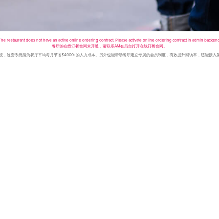
The restaurant does not have an active online ordering contract. Please activate online ordering contract in admin backend
餐厅的在线订餐合同未开通，请联系AM在后台打开在线订餐合同。
点餐系统，这套系统能为餐厅平均每月节省$4000+的人力成本。另外也能帮助餐厅建立专属的会员制度，有效提升回访率，还能接