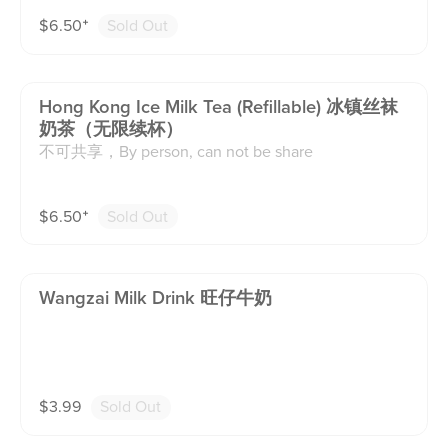
$
6.50
⁺
Sold Out
Hong Kong Ice Milk Tea (refillable) 冰镇丝袜
奶茶（无限续杯）
不可共享，By person, can not be share
$
6.50
⁺
Sold Out
Wangzai Milk Drink 旺仔牛奶
$
3.99
Sold Out