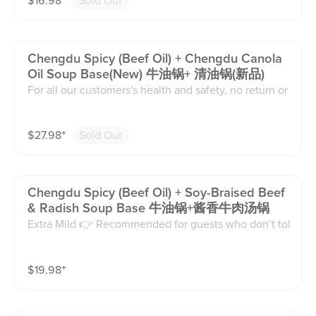
$
16.98
⁺
Sold Out
ote: Adjustments may slightly change the overall flav
or compared to the standard recipe.
Chengdu Spicy (beef Oil) + Chengdu Canola
Oil Soup Base(new) 牛油锅+ 清油锅(新品)
For all our customers's health and safety, no return or
exchange on the soup base. Thanks! Extra Mild 👉 Re
commended for guests who don’t tolerate spice well
$
27.98
⁺
Sold Out
or just want a very subtle hint of heat. Mild 👉 Recom
mended for guests who can handle a small amount of
spice and want a gentle kick. Medium 👉 Recommen
ded for guests who normally enjoy spicy food and wa
Chengdu Spicy (beef Oil) + Soy-Braised Beef
nt a balanced, authentic Sichuan/Chongqing flavor. E
& Radish Soup Base 牛油锅+酱香牛肉汤锅
xtra Spicy 👉 Recommended for guests who love int
Extra Mild 👉 Recommended for guests who don’t tol
ense heat and are looking for a bold, fiery experienc
erate spice well or just want a very subtle hint of hea
e. Less Oil · Less Spicy · Less Numbing (Sichuan Pepp
t. Mild 👉 Recommended for guests who can handle
er). Extra Oil · Extra Spicy · Extra Numbing ⚠ Please n
$
19.98
⁺
a small amount of spice and want a gentle kick. Medi
ote: Adjustments may slightly change the overall flav
um 👉 Recommended for guests who normally enjoy
or compared to the standard recipe.
spicy food and want a balanced, authentic Sichuan/C