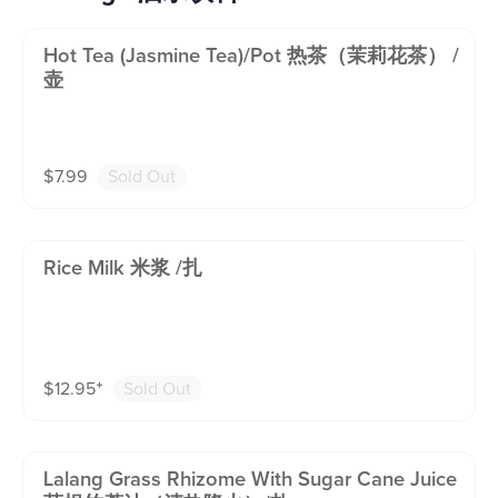
Hot Tea (jasmine Tea)/pot 热茶（茉莉花茶） /
壶
$
7.99
Sold Out
Rice Milk 米浆 /扎
$
12.95
⁺
Sold Out
Lalang Grass Rhizome With Sugar Cane Juice