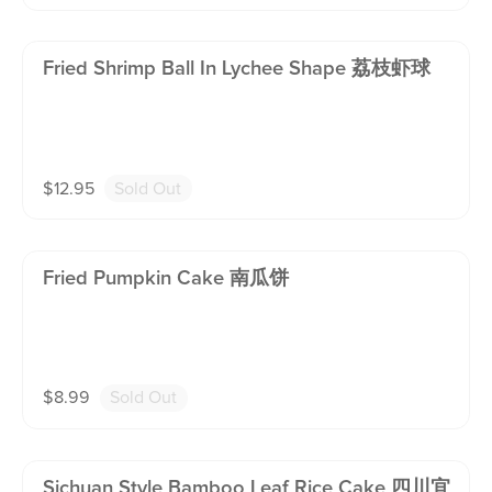
Fried Shrimp Ball In Lychee Shape 荔枝虾球
$
12.95
Sold Out
Fried Pumpkin Cake 南瓜饼
$
8.99
Sold Out
Sichuan Style Bamboo Leaf Rice Cake 四川宜