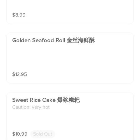
$
8.99
Golden Seafood Roll 金丝海鲜酥
$
12.95
Sweet Rice Cake 爆浆糍粑
Caution: very hot
$
10.99
Sold Out