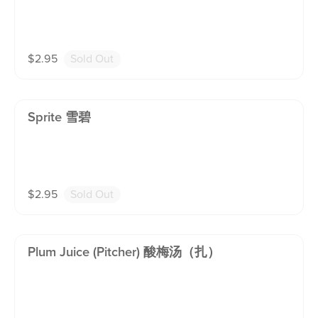
$
2.95
Sold Out
Sprite 雪碧
$
2.95
Sold Out
Plum Juice (pitcher) 酸梅汤（扎）