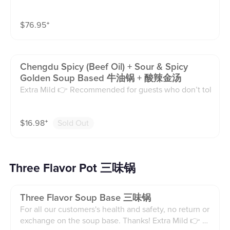
久）
锅时间较长）。Limited daily supply, please ask the w
aiter or reserve in advance （longer food preparation
$
76.95
⁺
time）.
Chengdu Spicy (beef Oil) + Sour & Spicy
Golden Soup Based 牛油锅 + 酸辣金汤
Extra Mild 👉 Recommended for guests who don’t tol
erate spice well or just want a very subtle hint of hea
t. Mild 👉 Recommended for guests who can handle
$
16.98
⁺
Sold Out
a small amount of spice and want a gentle kick. Medi
um 👉 Recommended for guests who normally enjoy
spicy food and want a balanced, authentic Sichuan/C
hongqing flavor. Extra Spicy 👉 Recommended for gu
Three Flavor Pot 三味锅
ests who love intense heat and are looking for a bold,
fiery experience. Less Oil · Less Spicy · Less Numbing
(Sichuan Pepper). Extra Oil · Extra Spicy · Extra Numbi
Three Flavor Soup Base 三味锅
ng ⚠ Please note: Adjustments may slightly change t
For all our customers's health and safety, no return or
he overall flavor compared to the standard recipe.
exchange on the soup base. Thanks! Extra Mild 👉 Re