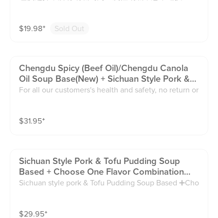
ense heat and are looking for a bold, fiery experienc
all our customers's health and safety, no return or exc
e. Less Oil · Less Spicy · Less Numbing (Sichuan Pepp
hange on the soup base. Thanks!
er). Extra Oil · Extra Spicy · Extra Numbing ⚠ Please n
$
19.98
⁺
Sold Out
ote: Adjustments may slightly change the overall flav
or compared to the standard recipe.
Chengdu Spicy (beef Oil)/chengdu Canola
Oil Soup Base(new) + Sichuan Style Pork &
Tofu Pudding Soup Based (longer
For all our customers's health and safety, no return or
Preparation Time) 牛油锅/清油锅(新品)+四川荤
exchange on the soup base. Thanks! Extra Mild 👉 Re
豆花锅 （出锅时间较久）
commended for guests who don’t tolerate spice well
$
31.95
⁺
or just want a very subtle hint of heat. Mild 👉 Recom
mended for guests who can handle a small amount of
spice and want a gentle kick. Medium 👉 Recommen
ded for guests who normally enjoy spicy food and wa
Sichuan Style Pork & Tofu Pudding Soup
nt a balanced, authentic Sichuan/Chongqing flavor. E
Based + Choose One Flavor Combination
xtra Spicy 👉 Recommended for guests who love int
Soup Base (longer Preparation Time) 四川荤
Sichuan style pork & Tofu Pudding Soup Based ➕Cho
ense heat and are looking for a bold, fiery experienc
豆花锅➕ 自选鸳鸯拼锅（出锅时间较久）
ose one Flavor Combination Soup Base ( Pork Bone/
e. Less Oil · Less Spicy · Less Numbing (Sichuan Pepp
Mushroom/ Tomato/ Tom Yum Kung/ Fruit sour and S
er). Extra Oil · Extra Spicy · Extra Numbing ⚠ Please n
$
29.95
⁺
picy Soup) 四川荤豆花锅➕ 自选鸳鸯拼锅 $28.95（猪