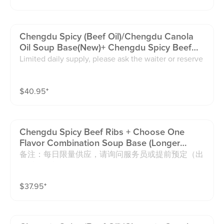
ote: Adjustments may slightly change the overall flav
骨汤，牛肝菌，番茄，冬阴功，水果酸汤）
or compared to the standard recipe.
Chengdu Spicy (beef Oil)/chengdu Canola
Oil Soup Base(new)+ Chengdu Spicy Beef
Ribs Soup Based (longer Preparation Time)
Limited daily supply, please ask the waiter or reserve
牛油锅/清油锅(新品) + 麻辣地摊牛排锅（出锅
in advance （longer food preparation time）. Extra M
时间较久）
ild 👉 Recommended for guests who don’t tolerate s
$
40.95
⁺
pice well or just want a very subtle hint of heat. Mild
👉 Recommended for guests who can handle a small
amount of spice and want a gentle kick. Medium 👉
Recommended for guests who normally enjoy spicy f
Chengdu Spicy Beef Ribs + Choose One
ood and want a balanced, authentic Sichuan/Chongqi
Flavor Combination Soup Base (longer
ng flavor. Extra Spicy 👉 Recommended for guests w
Preparation Time) 麻辣地摊牛排锅 + 自选鸳鸯
备注：每日限量供应，请询问服务员或提前预定（出
ho love intense heat and are looking for a bold, fiery
拼锅（出锅时间较久）
锅时间较长）。Limited daily supply, please ask the w
experience. Less Oil · Less Spicy · Less Numbing (Sic
aiter or reserve in advance （longer food preparation
huan Pepper). Extra Oil · Extra Spicy · Extra Numbing
$
37.95
⁺
time）.
⚠ Please note: Adjustments may slightly change the
overall flavor compared to the standard recipe.