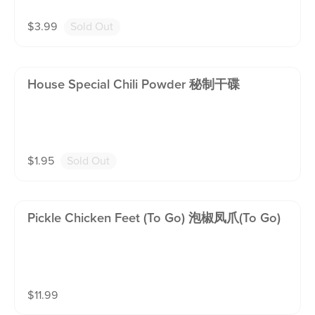
$
3.99
Sold Out
House Special Chili Powder 秘制干碟
$
1.95
Sold Out
Pickle Chicken Feet (to Go) 泡椒凤爪(To Go)
$
11.99