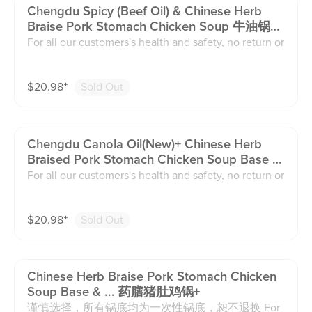
hongqing flavor. Extra Spicy 👉 Recommended for gu
Chengdu Spicy (beef Oil) & Chinese Herb
ests who love intense heat and are looking for a bold,
Braise Pork Stomach Chicken Soup 牛油锅
fiery experience. Less Oil · Less Spicy · Less Numbing
+药膳猪肚鸡锅
For all our customers's health and safety, no return or
(Sichuan Pepper). Extra Oil · Extra Spicy · Extra Numbi
exchange on the soup base. Thanks! Extra Mild 👉 Re
ng ⚠ Please note: Adjustments may slightly change t
commended for guests who don’t tolerate spice well
he overall flavor compared to the standard recipe.
$
20.98
⁺
Sold Out
or just want a very subtle hint of heat. Mild 👉 Recom
mended for guests who can handle a small amount of
spice and want a gentle kick. Medium 👉 Recommen
ded for guests who normally enjoy spicy food and wa
Chengdu Canola Oil(new)+ Chinese Herb
nt a balanced, authentic Sichuan/Chongqing flavor. E
Braised Pork Stomach Chicken Soup Base 清
xtra Spicy 👉 Recommended for guests who love int
油锅(新品)+药膳猪肚鸡
For all our customers's health and safety, no return or
ense heat and are looking for a bold, fiery experienc
exchange on the soup base. Thanks! Extra Mild 👉 Re
e. Less Oil · Less Spicy · Less Numbing (Sichuan Pepp
commended for guests who don’t tolerate spice well
er). Extra Oil · Extra Spicy · Extra Numbing ⚠ Please n
$
20.98
⁺
Sold Out
or just want a very subtle hint of heat. Mild 👉 Recom
ote: Adjustments may slightly change the overall flav
mended for guests who can handle a small amount of
or compared to the standard recipe.
spice and want a gentle kick. Medium 👉 Recommen
ded for guests who normally enjoy spicy food and wa
Chinese Herb Braise Pork Stomach Chicken
nt a balanced, authentic Sichuan/Chongqing flavor. E
Soup Base & ... 药膳猪肚鸡锅+
xtra Spicy 👉 Recommended for guests who love int
谨慎选择，所有锅底均为一次性锅底，恕不退换 For