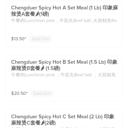
Chengduer Spicy Hot A Set Meal (1 Lb) 印象麻
辣烫A套餐🌶️(1磅)
午餐肉Luncheon pork，牛筋丸Beef ball ,火箭鱿鱼Ro
cket Shaped Squid Wing ,福袋Fortune Pack with Shri
mp ,虾滑Shrimp ball ，千层肚Beef Omasum ，鹌鹑
$
13.50
⁺
Sold Out
蛋Quail Egg ，莲藕Lotus Root ，豆腐Tofu ，魔芋结Y
am Noodle ，白菜Cabbage ，火锅粉sweet potato pa
sta （汤底均含动物油脂。套餐菜品不可替换，若缺
货，我们将由其他菜品替换。每份麻辣烫均配1碗米
Chengduer Spicy Hot B Set Meal (1.5 Lb) 印象
饭，若有过敏请备注，我们将由套餐其他菜品代替）
麻辣烫B套餐🌶 (1.5磅)
午餐肉Luncheon pork ，牛筋丸Beef ball ，火箭鱿鱼
Rocket Shaped Squid Wing ,福袋Fortune Pack with S
hrimp ,虾滑Shrimp ball ，千层肚Beef Omasum ，鹌
$
20.50
⁺
Sold Out
鹑蛋Quail Egg ，南美大虾shrimp ，猪耳朵Pig ear ，
莲藕Lotus Root ，豆腐Tofu ，魔芋结Yam Noodle ，
白菜Cabbage ，海鲜菇Seafood Mushroom ，火锅粉s
weet potato pasta （汤底均含动物油脂。套餐菜品不
Chengduer Spicy Hot C Set Meal (2 Lb) 印象
可替换，若缺货，我们将由其他菜品替换。每份麻辣
麻辣烫C套餐🌶️(2磅)
烫均配1碗米饭，若有过敏请备注，我们将由套餐其他