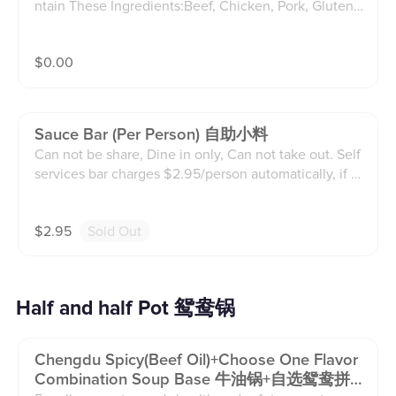
ntain These Ingredients:Beef, Chicken, Pork, Gluten,
Milk, Eggs, Wheat, Soybean, Peanuts, Seasame, Nuts,
Fish, Molluses And Crustaceans. If you have any aller
$
0.00
gies or special reguirements, please let us know befo
re ordering. 请注意，本站点的食物可能含有以下成
分：牛肉、鸡肉、猪肉、麸质、牛奶、鸡蛋、小麦、
大豆、花生、芝麻、坚果、鱼、软体动物和甲壳类。
Sauce Bar (per Person) 自助小料
如果您有任何过敏或特殊要求，请在点餐前告知我
Can not be share, Dine in only, Can not take out. Self
们。
services bar charges $2.95/person automatically, if d
o not need it, please let us know, thanks you! 自助小
料台包含酱料台和小吃台$2.95/位，不得共享，仅限
$
2.95
Sold Out
堂食，不可打包带走。请记得选择份数，如果遗漏，
服务员会根据人数自动为你选择，如不需要请提前告
知，谢谢。
Half and half Pot 鸳鸯锅
Chengdu Spicy(beef Oil)+choose One Flavor
Combination Soup Base 牛油锅+自选鸳鸯拼