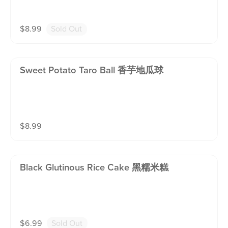
$
8.99
Sold Out
Sweet Potato Taro Ball 香芋地瓜球
$
8.99
Black Glutinous Rice Cake 黑糯米糕
$
6.99
Sold Out