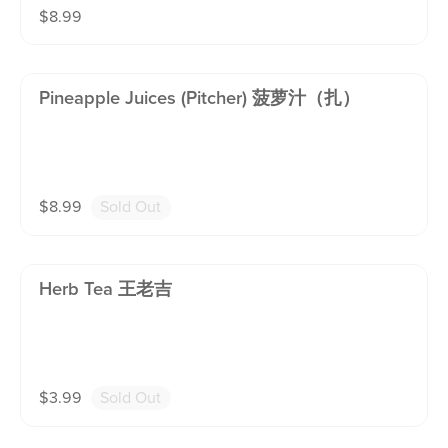
$
8.99
Pineapple Juices (pitcher) 菠萝汁（扎）
$
8.99
Sold Out
Herb Tea 王老吉
$
3.99
Sold Out