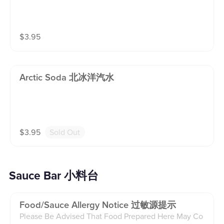
$
3.95
Arctic Soda 北冰洋汽水
$
3.95
Sold Out
Sauce Bar 小料台
Food/sauce Allergy Notice 过敏源提示
Please Be Advised That Food Prepared Here May Co