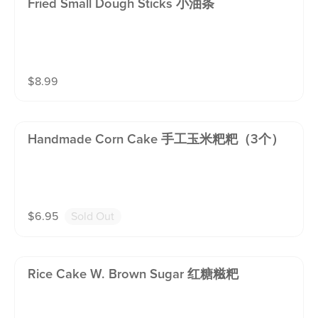
Fried Small Dough Sticks 小油条
$
8.99
Handmade Corn Cake 手工玉米粑粑（3个）
$
6.95
Sold Out
Rice Cake W. Brown Sugar 红糖糍粑