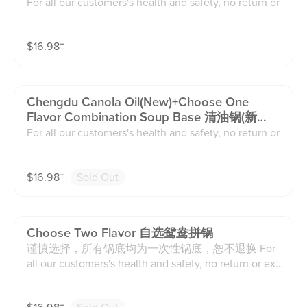
锅
For all our customers's health and safety, no return or
exchange on the soup base. Thanks! Extra Mild 👉 Re
commended for guests who don’t tolerate spice well
$
16.98
⁺
or just want a very subtle hint of heat. Mild 👉 Recom
mended for guests who can handle a small amount of
spice and want a gentle kick. Medium 👉 Recommen
ded for guests who normally enjoy spicy food and wa
Chengdu Canola Oil(new)+choose One
nt a balanced, authentic Sichuan/Chongqing flavor. E
Flavor Combination Soup Base 清油锅(新
xtra Spicy 👉 Recommended for guests who love int
品)+自选鸳鸯拼锅
For all our customers's health and safety, no return or
ense heat and are looking for a bold, fiery experienc
exchange on the soup base. Thanks! Extra Mild 👉 Re
e. Less Oil · Less Spicy · Less Numbing (Sichuan Pepp
commended for guests who don’t tolerate spice well
er). Extra Oil · Extra Spicy · Extra Numbing ⚠ Please n
$
16.98
⁺
Sold Out
or just want a very subtle hint of heat. Mild 👉 Recom
ote: Adjustments may slightly change the overall flav
mended for guests who can handle a small amount of
or compared to the standard recipe.
spice and want a gentle kick. Medium 👉 Recommen
ded for guests who normally enjoy spicy food and wa
Choose Two Flavor 自选鸳鸯拼锅
nt a balanced, authentic Sichuan/Chongqing flavor. E
谨慎选择，所有锅底均为一次性锅底，恕不退换 For
xtra Spicy 👉 Recommended for guests who love int
all our customers's health and safety, no return or exc
ense heat and are looking for a bold, fiery experienc
hange on the soup base. Thanks!
e. Less Oil · Less Spicy · Less Numbing (Sichuan Pepp
er). Extra Oil · Extra Spicy · Extra Numbing ⚠ Please n