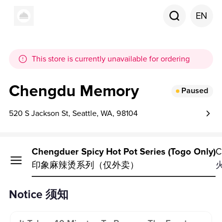
EN
This store is currently unavailable for ordering
Chengdu Memory
Paused
520 S Jackson St, Seattle, WA, 98104
Notice
Chengduer Spicy Hot Pot Series (Togo Only)
C
须知
印象麻辣烫系列（仅外卖）
Notice 须知