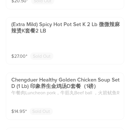
$
20.50
⁺
Sold Out
(extra Mild) Spicy Hot Pot Set K 2 Lb 微微辣麻
辣烫K套餐2 LB
$
27.00
⁺
Sold Out
Chengduer Healthy Golden Chicken Soup Set
D (1 Lb) 印象养生金鸡汤D套餐（1磅）
午餐肉Luncheon pork，牛筋丸Beef ball ，火箭鱿鱼R
ocket Shaped Squid Wing ,福袋Fortune Pack with Shr
imp ，虾滑Shrimp ball ，千层肚Beef Omasum ，鹌
$
14.95
⁺
Sold Out
鹑蛋Quail Egg ，莲藕Lotus Root ，豆腐Tofu ，魔芋
结Yam Noodle ，白菜Cabbage ，火锅粉sweet potato
pasta （汤底均含动物油脂。套餐菜品不可替换，每