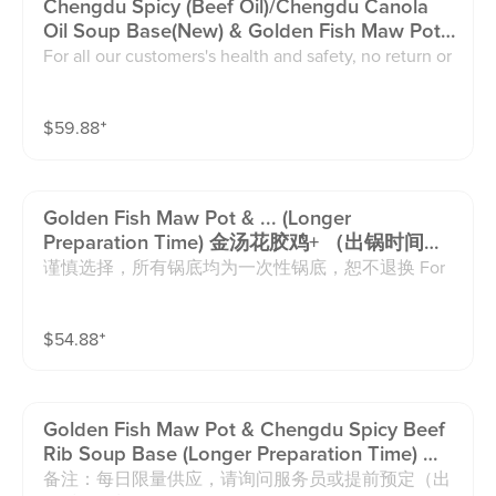
Chengdu Spicy (beef Oil)/chengdu Canola
Oil Soup Base(new) & Golden Fish Maw Pot
(longer Preparation Time) 牛油锅/清油锅(新
For all our customers's health and safety, no return or
品)+金汤花胶鸡锅（出锅时间较久）
exchange on the soup base. Thanks! Golden fish maw
pot needs to be reserved，please consult with your s
$
59.88
⁺
erver if you don't have a reservation Extra Mild 👉 Re
commended for guests who don’t tolerate spice well
or just want a very subtle hint of heat. Mild 👉 Recom
mended for guests who can handle a small amount of
Golden Fish Maw Pot & ... (longer
spice and want a gentle kick. Medium 👉 Recommen
Preparation Time) 金汤花胶鸡+ （出锅时间较
ded for guests who normally enjoy spicy food and wa
久）
谨慎选择，所有锅底均为一次性锅底，恕不退换 For
nt a balanced, authentic Sichuan/Chongqing flavor. E
all our customers's health and safety, no return or exc
xtra Spicy 👉 Recommended for guests who love int
hange on the soup base. Thanks! 花胶鸡锅需预定，
ense heat and are looking for a bold, fiery experienc
$
54.88
⁺
如急需请咨询服务员 golden fish maw pot needs to b
e. Less Oil · Less Spicy · Less Numbing (Sichuan Pepp
e reserved，please consult with your server if you do
er). Extra Oil · Extra Spicy · Extra Numbing ⚠ Please n
n't have a reservation
ote: Adjustments may slightly change the overall flav
or compared to the standard recipe.
Golden Fish Maw Pot & Chengdu Spicy Beef
Rib Soup Base (longer Preparation Time) 花
胶鸡鸳鸯锅 + 麻辣地摊牛排锅（出锅时间较
备注：每日限量供应，请询问服务员或提前预定（出