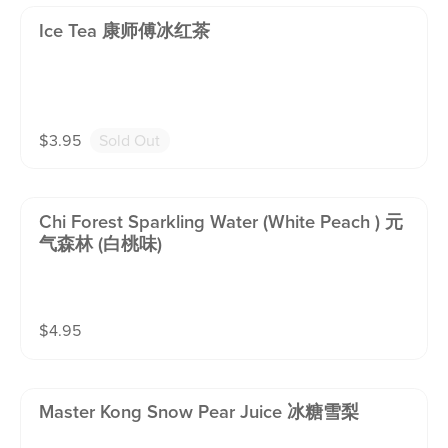
Ice Tea 康师傅冰红茶
$
3.95
Sold Out
Chi Forest Sparkling Water (white Peach ) 元
气森林 (白桃味)
$
4.95
Master Kong Snow Pear Juice 冰糖雪梨