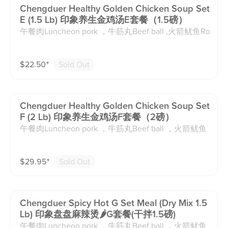
份麻辣烫均配1碗米饭，若有过敏请备注，我们将由套
Chengduer Healthy Golden Chicken Soup Set
餐其他菜品代替）
E (1.5 Lb) 印象养生金鸡汤E套餐（1.5磅）
午餐肉Luncheon pork ，牛筋丸Beef ball ,火箭鱿鱼Ro
cket Shaped Squid Wing ,福袋Fortune Pack with Shri
mp ,虾滑Shrimp ball ，千层肚Beef Omasum ，鹌鹑
$
22.50
⁺
Sold Out
蛋Quail Egg ，南美大虾shrimp ，猪耳朵Pig ear ，莲
藕Lotus Root ，豆腐Tofu ，魔芋结Yam Noodle ，白
菜Cabbage ，海鲜菇Seafood Mushroom ，火锅粉sw
eet potato pasta （汤底均含动物油脂。套餐菜品不可
Chengduer Healthy Golden Chicken Soup Set
替换，每份麻辣烫均配1碗米饭，若有过敏请备注，我
F (2 Lb) 印象养生金鸡汤F套餐（2磅）
们将由套餐其他菜品代替）
午餐肉Luncheon pork ，牛筋丸Beef ball ，火箭鱿鱼
Rocket Shaped Squid Wing ,福袋Fortune Pack with S
hrimp ,虾滑Shrimp ball ，千层肚Beef Omasum ，鹌
$
29.95
⁺
Sold Out
鹑蛋Quail Egg ，南美大虾shrimp ，黄喉Beef Aorta
，蛋清牛肉 egg white Beef ，咸鸭蛋虾丸Shrimp ball
with salted Duck egg York ，猪耳朵Pig ear ，莲藕Lot
us Root ，豆腐Tofu ，魔芋结Yam Noodle ，白菜Cab
Chengduer Spicy Hot G Set Meal (dry Mix 1.5
bage ，海鲜菇Seafood Mushroom ，火锅粉sweet po
Lb) 印象盘盘麻辣烫🌶️G套餐(干拌1.5磅)
tato pasta ，开江豆笋Dried Bean Curd ，方竹笋Squa
午餐肉Luncheon pork ，牛筋丸Beef ball ，火箭鱿鱼