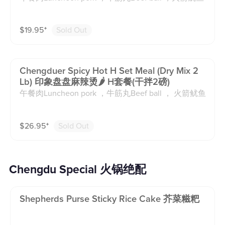
re Bamboo （汤底均含动物油脂。套餐菜品不可替
Rocket Shaped Squid Wing ,福袋Fortune Pack with S
换，每份麻辣烫均配1碗米饭，若有过敏请备注，我们
hrimp ,虾滑Shrimp ball ，千层肚Beef Omasum ，鹌
将由套餐其他菜品代替）
$
19.95
⁺
Sold Out
鹑蛋Quail Egg ，南美大虾shrimp ，猪耳朵Pig ear ，
莲藕Lotus Root ，豆腐Tofu ，魔芋结Yam Noodle ，
白菜Cabbage ，海鲜菇Seafood Mushroom ，火锅粉s
weet potato pasta （辣度不可选择，汤底均含动物油
Chengduer Spicy Hot H Set Meal (dry Mix 2
脂。套餐菜品不可替换，每份麻辣烫均配1碗米饭，若
Lb) 印象盘盘麻辣烫🌶️ H套餐(干拌2磅)
有过敏请备注，我们将由套餐其他菜品代替）
午餐肉Luncheon pork ，牛筋丸Beef ball ， 火箭鱿鱼
Rocket Shaped Squid Wing ,福袋Fortune Pack with S
hrimp ,虾滑Shrimp ball ，千层肚Beef Omasum ，鹌
$
26.95
⁺
Sold Out
鹑蛋Quail Egg ，南美大虾shrimp ，黄喉Beef Aorta
，蛋清牛肉 egg white Beef ，咸鸭蛋虾丸Shrimp ball
with salted Duck egg York ，猪耳朵Pig Ear，莲藕Lot
us Root ，豆腐Tofu ，魔芋结Yam Noodle ，白菜Cab
Chengdu Special 火锅绝配
bage ，海鲜菇Seafood Mushroom ，火锅粉sweet po
tato pasta ，开江豆笋Dried Bean Curd ，方竹笋Squa
re Bamboo （辣度不可选择，汤底均含动物油脂。套
Shepherds Purse Sticky Rice Cake 芥菜糍粑
餐菜品不可替换，每份麻辣烫均配1碗米饭，若有过敏
请备注，我们将由套餐其他菜品代替）