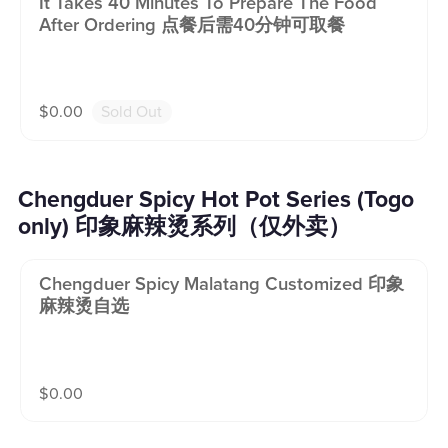
It Takes 40 Minutes To Prepare The Food
After Ordering 点餐后需40分钟可取餐
$
0.00
Sold Out
Chengduer Spicy Hot Pot Series (Togo
only) 印象麻辣烫系列（仅外卖）
Chengduer Spicy Malatang Customized 印象
麻辣烫自选
$
0.00