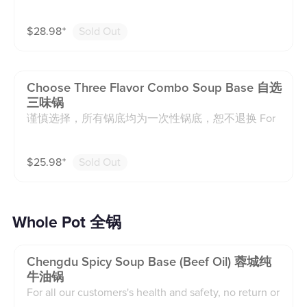
commended for guests who don’t tolerate spice well
or just want a very subtle hint of heat. Mild 👉 Recom
$
28.98
⁺
Sold Out
mended for guests who can handle a small amount of
spice and want a gentle kick. Medium 👉 Recommen
ded for guests who normally enjoy spicy food and wa
nt a balanced, authentic Sichuan/Chongqing flavor. E
Choose Three Flavor Combo Soup Base 自选
xtra Spicy 👉 Recommended for guests who love int
三味锅
ense heat and are looking for a bold, fiery experienc
谨慎选择，所有锅底均为一次性锅底，恕不退换 For
e. Less Oil · Less Spicy · Less Numbing (Sichuan Pepp
all our customers's health and safety, no return or exc
er). Extra Oil · Extra Spicy · Extra Numbing ⚠ Please n
hange on the soup base. Thanks!
ote: Adjustments may slightly change the overall flav
$
25.98
⁺
Sold Out
or compared to the standard recipe.
Whole Pot 全锅
Chengdu Spicy Soup Base (beef Oil) 蓉城纯
牛油锅
For all our customers's health and safety, no return or