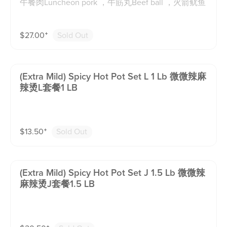
午餐肉Luncheon pork ，牛筋丸Beef ball ，火箭鱿鱼
菜品代替）
Rocket Shaped Squid Wing ,福袋Fortune Pack with S
hrimp ,虾滑Shrimp ball ，千层肚Beef Omasum ，鹌
$
27.00
⁺
Sold Out
鹑蛋Quail Egg ，南美大虾shrimp ，黄喉Beef Aorta
，蛋清牛肉 egg white Beef ，咸鸭蛋虾丸Shrimp ball
with salted Duck egg York ，猪耳朵Pig ear ，莲藕Lot
us Root ，豆腐Tofu ，魔芋结Yam Noodle ，白菜Cab
(extra Mild) Spicy Hot Pot Set L 1 Lb 微微辣麻
bage ，海鲜菇Seafood Mushroom ，火锅粉sweet po
辣烫L套餐1 LB
tato pasta ，开江豆笋Dried Bean Curd ，方竹笋Squa
re Bamboo （汤底均含动物油脂。套餐菜品不可替
换，每份麻辣烫均配1碗米饭，若有过敏请备注，我们
将由套餐其他菜品代替）
$
13.50
⁺
Sold Out
(extra Mild) Spicy Hot Pot Set J 1.5 Lb 微微辣
麻辣烫J套餐1.5 LB