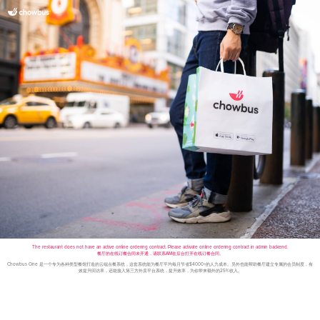
The restaurant does not have an active online ordering contract. Please activate online ordering contract in admin backend.
餐厅的在线订餐合同未开通，请联系AM在后台打开在线订餐合同。
Chowbus One 是一个专为各种类型餐馆打造的云端点餐系统，这套系统能为餐厅平均每月节省$4000+的人力成本。另外也能帮助餐厅建立专属的会员制度，有
效提升回访率，还能接入第三方外卖平台系统，提升效率，为你带来额外的25%收入。