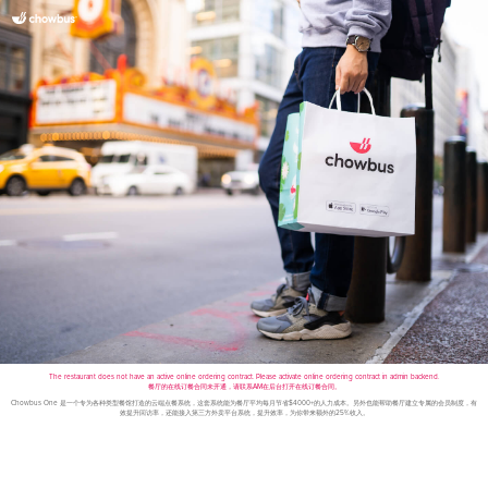
The restaurant does not have an active online ordering contract. Please activate online ordering contract in admin backend.
餐厅的在线订餐合同未开通，请联系AM在后台打开在线订餐合同。
Chowbus One 是一个专为各种类型餐馆打造的云端点餐系统，这套系统能为餐厅平均每月节省$4000+的人力成本。另外也能帮助餐厅建立专属的会员制度，有
效提升回访率，还能接入第三方外卖平台系统，提升效率，为你带来额外的25%收入。