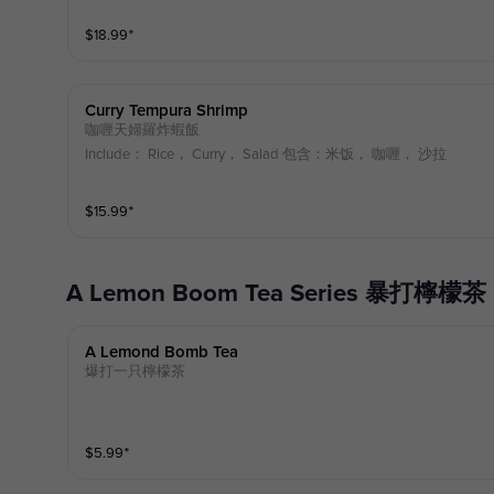
$
18.99
⁺
Curry Tempura Shrimp
咖喱天婦羅炸蝦飯
Include： Rice， Curry， Salad 包含：米饭， 咖喱， 沙拉
$
15.99
⁺
A Lemon Boom Tea Series 暴打檸檬茶
A Lemond Bomb Tea
爆打一只檸檬茶
$
5.99
⁺