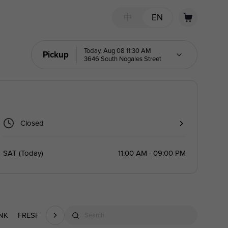
中
EN
Today, Aug 08 11:30 AM
Pickup
3646 South Nogales Street
Closed
SAT
(
Today
)
11:00 AM - 09:00 PM
NK
FRESH PRESSED TEA
FRESH PRESSED TEA LATTE
FRESH
Search