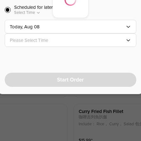
Scheduled for later
Select Time
Today, Aug 08
Please Select Time
Curry Fried Pork Loin Cutlet
咖喱吉列豬排飯
Include： Rice， Curry， Sa
Start Order
$
15.99
⁺
Curry Fried Fish Fillet
咖喱吉列魚扒飯
Include： Rice， Curry， Sa
$
15.99
⁺