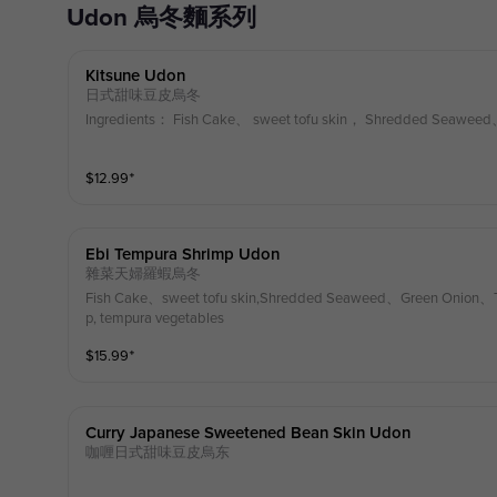
Udon 烏冬麵系列
Kitsune Udon
日式甜味豆皮烏冬
Ingredients： Fish Cake、 sweet tofu skin， Shredded Seawee
$
12.99
⁺
Ebi Tempura Shrimp Udon
雜菜天婦羅蝦烏冬
Fish Cake、sweet tofu skin,Shredded Seaweed、Green Onion、T
p, tempura vegetables
$
15.99
⁺
Curry Japanese Sweetened Bean Skin Udon
咖喱日式甜味豆皮烏东