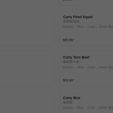
Curry Fried Squid
咖喱魷魚飯
Include： Rice， Curry， Sa
$
15.99
⁺
Curry Toro Beef
咖喱肥牛飯
Include： Rice， Curry， Sa
$
15.99
⁺
Curry Rice
咖喱飯
Include： Rice， Curry， Sa