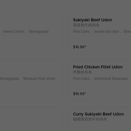
Sukiyaki Beef Udon
壽喜燒牛肉烏冬
d、 Green Onion、 Tamagoyaki
Fish Cake、 sweet tofu skin， Sh
$
16.99
⁺
Fried Chicken Fillet Udon
炸雞排烏冬
amagoyaki、Tempura fried shrim
Fish Cake， Shredded Seaweed、
$
16.99
⁺
Curry Sukiyaki Beef Udon
咖喱壽喜燒牛肉烏冬