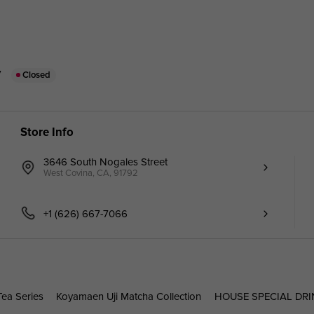
y
Closed
Store Info
3646 South Nogales Street
West Covina, CA, 91792
+1 (626) 667-7066
ea Series
Koyamaen Uji Matcha Collection
HOUSE SPECIAL DRI