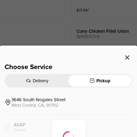
$
17.99
⁺
Curry Chicken Fillet Udon
咖喱雞排烏冬
$
17.99
⁺
Choose Service
Delivery
Pickup
Fried Pork Cutlet Udon
炸豬排烏冬
3646 South Nogales Street
West Covina, CA, 91792
$
16.99
⁺
ASAP
Closed