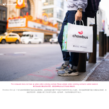
The restaurant does not have an active online ordering contract. Please activate online ordering contract in admin backend.
餐厅的在线订餐合同未开通，请联系AM在后台打开在线订餐合同。
Chowbus One 是一个专为各种类型餐馆打造的云端点餐系统，这套系统能为餐厅平均每月节省$4000+的人力成本。另外也能帮助餐厅建立专属的会员制度，有
效提升回访率，还能接入第三方外卖平台系统，提升效率，为你带来额外的25%收入。