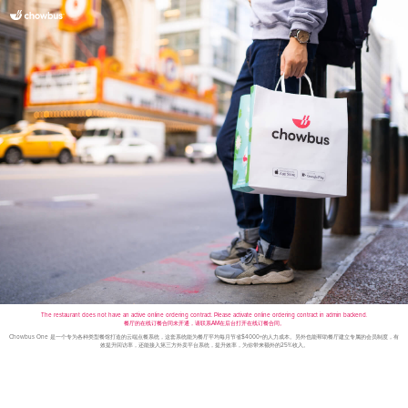
The restaurant does not have an active online ordering contract. Please activate online ordering contract in admin backend.
餐厅的在线订餐合同未开通，请联系AM在后台打开在线订餐合同。
Chowbus One 是一个专为各种类型餐馆打造的云端点餐系统，这套系统能为餐厅平均每月节省$4000+的人力成本。另外也能帮助餐厅建立专属的会员制度，有
效提升回访率，还能接入第三方外卖平台系统，提升效率，为你带来额外的25%收入。